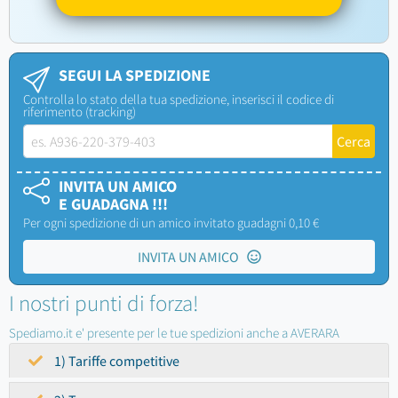
SEGUI LA SPEDIZIONE
Controlla lo stato della tua spedizione, inserisci il codice di
riferimento (tracking)
INVITA UN AMICO
E GUADAGNA !!!
Per ogni spedizione di un amico invitato guadagni 0,10 €
INVITA UN AMICO
I nostri punti di forza!
Spediamo.it e' presente per le tue spedizioni anche a AVERARA
1) Tariffe competitive