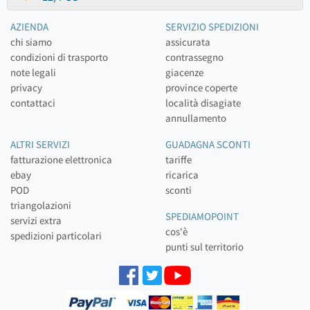
AZIENDA
SERVIZIO SPEDIZIONI
chi siamo
assicurata
condizioni di trasporto
contrassegno
note legali
giacenze
privacy
province coperte
contattaci
località disagiate
annullamento
ALTRI SERVIZI
GUADAGNA SCONTI
fatturazione elettronica
tariffe
ebay
ricarica
POD
sconti
triangolazioni
SPEDIAMOPOINT
servizi extra
cos'è
spedizioni particolari
punti sul territorio