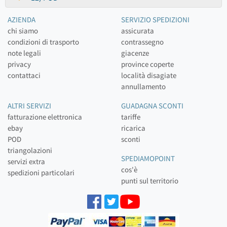
AZIENDA
SERVIZIO SPEDIZIONI
chi siamo
assicurata
condizioni di trasporto
contrassegno
note legali
giacenze
privacy
province coperte
contattaci
località disagiate
annullamento
ALTRI SERVIZI
GUADAGNA SCONTI
fatturazione elettronica
tariffe
ebay
ricarica
POD
sconti
triangolazioni
SPEDIAMOPOINT
servizi extra
cos'è
spedizioni particolari
punti sul territorio