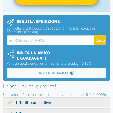
SEGUI LA SPEDIZIONE
Controlla lo stato della tua spedizione, inserisci il codice di
riferimento (tracking)
INVITA UN AMICO
E GUADAGNA !!!
Per ogni spedizione di un amico invitato guadagni 0,10 €
INVITA UN AMICO
I nostri punti di forza!
Spediamo.it e' presente per le tue spedizioni anche a AUNA DI SOPRA
1) Tariffe competitive