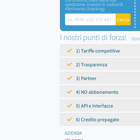
spedizione, inserisci il codice di
riferimento (tracking)
I nostri punti di forza!
Sped
1) Tariffe competitive
2) Trasparenza
3) Partner
4) NO abbonamento
5) API e Interfacce
6) Credito prepagato
AZIENDA
chi siamo