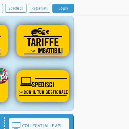
!
Spedisci!
Registrati
Login
€
€
€
€
TARIFFE
O
IMBATTIBILI
SPEDISCI
CON IL TUO GESTIONALE
COLLEGATI ALLE API!