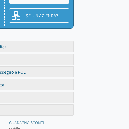
SEI UN'AZIENDA?
tica
assegno e POD
tte
GUADAGNA SCONTI
tariffe