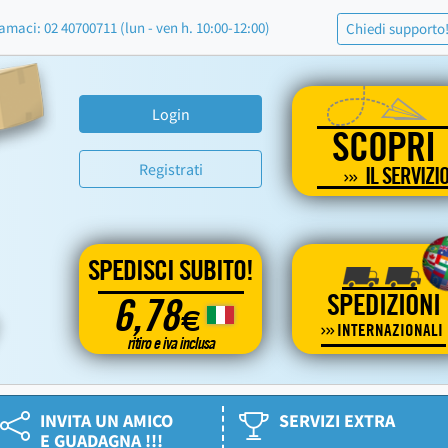
amaci: 02 40700711 (lun - ven h. 10:00-12:00)
Chiedi supporto
Login
SCOPRI
Registrati
IL SERVIZI
SPEDISCI SUBITO!
SPEDIZIONI
6,78
€
INTERNAZIONALI
ritiro e iva inclusa
INVITA UN AMICO
SERVIZI EXTRA
E GUADAGNA !!!