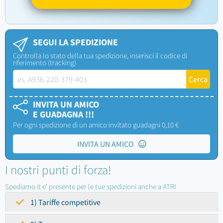
SEGUI LA SPEDIZIONE
Controlla lo stato della tua spedizione, inserisci il codice di
riferimento (tracking)
INVITA UN AMICO
E GUADAGNA !!!
Per ogni spedizione di un amico invitato guadagni 0,10 €
INVITA UN AMICO
I nostri punti di forza!
Spediamo.it e' presente per le tue spedizioni anche a ATRI
1) Tariffe competitive