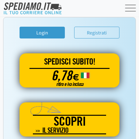
Login
Registrati
SPEDISCI SUBITO!
6,78
€
ritiro e iva inclusa
SCOPRI
IL SERVIZIO