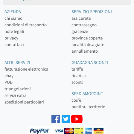
AZIENDA
SERVIZIO SPEDIZIONI
chi siamo
assicurata
condizioni di trasporto
contrassegno
note legali
giacenze
privacy
province coperte
contattaci
località disagiate
annullamento
ALTRI SERVIZI
GUADAGNA SCONTI
fatturazione elettronica
tariffe
ebay
ricarica
POD
sconti
triangolazioni
SPEDIAMOPOINT
servizi extra
cos'è
spedizioni particolari
punti sul territorio