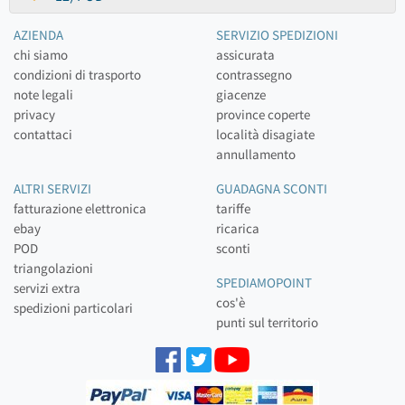
AZIENDA
SERVIZIO SPEDIZIONI
chi siamo
assicurata
condizioni di trasporto
contrassegno
note legali
giacenze
privacy
province coperte
contattaci
località disagiate
annullamento
ALTRI SERVIZI
GUADAGNA SCONTI
fatturazione elettronica
tariffe
ebay
ricarica
POD
sconti
triangolazioni
SPEDIAMOPOINT
servizi extra
cos'è
spedizioni particolari
punti sul territorio