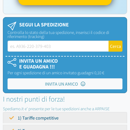
SEGUI LA SPEDIZIONE
Controlla lo stato della tua spedizione, inserisci il codice di
riferimento (tracking)
INVITA UN AMICO
E GUADAGNA !!!
Per ogni spedizione di un amico invitato guadagni 0,10 €
INVITA UN AMICO
I nostri punti di forza!
Spediamo.it e' presente per le tue spedizioni anche a ARPAISE
1) Tariffe competitive