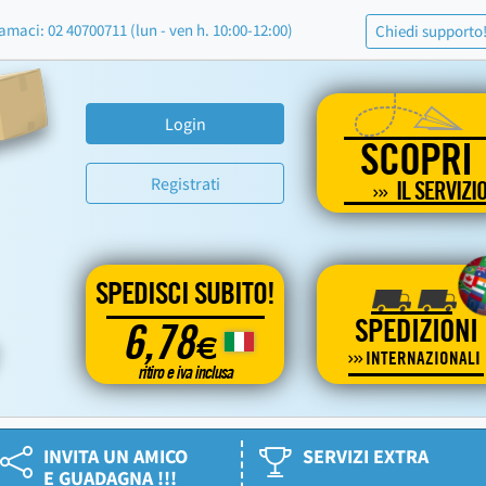
amaci: 02 40700711 (lun - ven h. 10:00-12:00)
Chiedi supporto
Login
SCOPRI
Registrati
IL SERVIZI
SPEDISCI SUBITO!
SPEDIZIONI
6,78
€
INTERNAZIONALI
ritiro e iva inclusa
INVITA UN AMICO
SERVIZI EXTRA
E GUADAGNA !!!