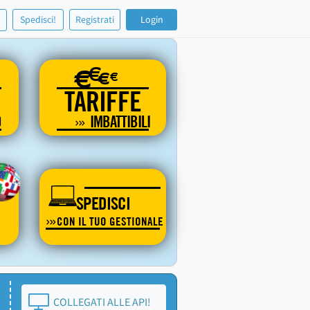
!
Spedisci!
Registrati
Login
€
€
€
€
TARIFFE
O
IMBATTIBILI
SPEDISCI
CON IL TUO GESTIONALE
COLLEGATI ALLE API!