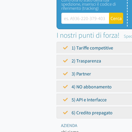
spedizione, inserisci il codice di
riferimento (tracking)
I nostri punti di forza!
Sped
1) Tariffe competitive
2) Trasparenza
3) Partner
4) NO abbonamento
5) API e Interfacce
6) Credito prepagato
AZIENDA
chi siamo