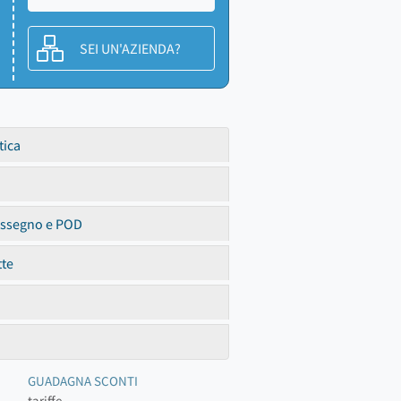
SEI UN'AZIENDA?
tica
assegno e POD
tte
GUADAGNA SCONTI
tariffe