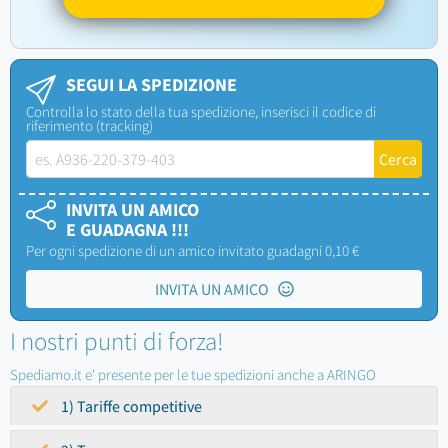
SEGUI LA SPEDIZIONE
Controlla lo stato della tua spedizione, inserisci il codice di
riferimento (tracking)
INVITA UN AMICO
E GUADAGNA !!!
Per ogni spedizione di un amico invitato guadagni 0,10 €
INVITA UN AMICO
I nostri punti di forza!
Spediamo.it e' presente per le tue spedizioni anche a ARINGO
1) Tariffe competitive