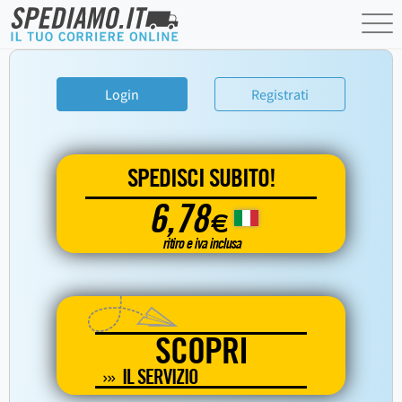
Login
Registrati
SPEDISCI SUBITO!
6,78
€
ritiro e iva inclusa
SCOPRI
IL SERVIZIO