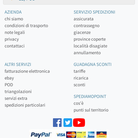
AZIENDA
SERVIZIO SPEDIZIONI
chi siamo
assicurata
condizioni di trasporto
contrassegno
note legali
giacenze
privacy
province coperte
contattaci
località disagiate
annullamento
ALTRI SERVIZI
GUADAGNA SCONTI
fatturazione elettronica
tariffe
ebay
ricarica
POD
sconti
triangolazioni
SPEDIAMOPOINT
servizi extra
cos'è
spedizioni particolari
punti sul territorio