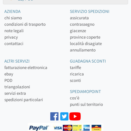
AZIENDA
SERVIZIO SPEDIZIONI
chi siamo
assicurata
condizioni di trasporto
contrassegno
note legali
giacenze
privacy
province coperte
contattaci
località disagiate
annullamento
ALTRI SERVIZI
GUADAGNA SCONTI
fatturazione elettronica
tariffe
ebay
ricarica
POD
sconti
triangolazioni
SPEDIAMOPOINT
servizi extra
cos'è
spedizioni particolari
punti sul territorio