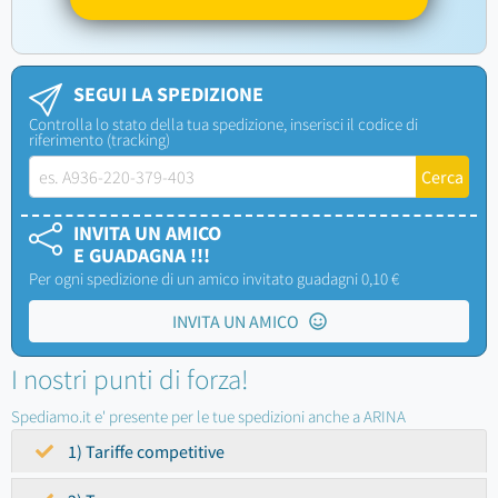
SEGUI LA SPEDIZIONE
Controlla lo stato della tua spedizione, inserisci il codice di
riferimento (tracking)
INVITA UN AMICO
E GUADAGNA !!!
Per ogni spedizione di un amico invitato guadagni 0,10 €
INVITA UN AMICO
I nostri punti di forza!
Spediamo.it e' presente per le tue spedizioni anche a ARINA
1) Tariffe competitive