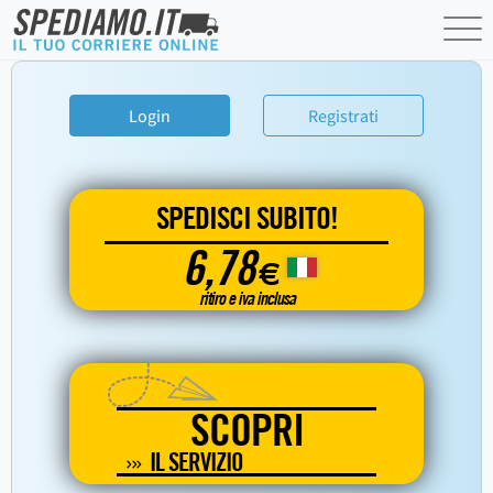
Login
Registrati
SPEDISCI SUBITO!
6,78
€
ritiro e iva inclusa
SCOPRI
IL SERVIZIO