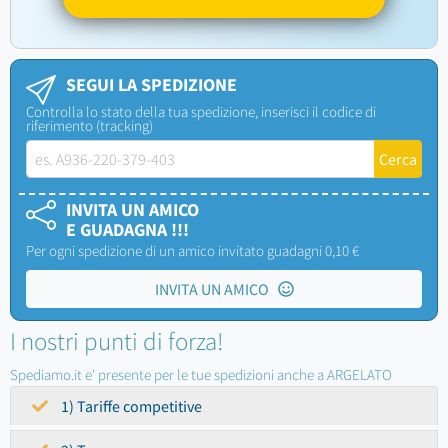
SEGUI LA SPEDIZIONE
Controlla lo stato della tua spedizione, inserisci il codice di
riferimento (tracking)
INVITA UN AMICO
E GUADAGNA !!!
Per ogni spedizione di un amico invitato guadagni 0,10 €
INVITA UN AMICO
I nostri punti di forza!
Spediamo.it e' presente per le tue spedizioni anche a ARGELATO
1) Tariffe competitive