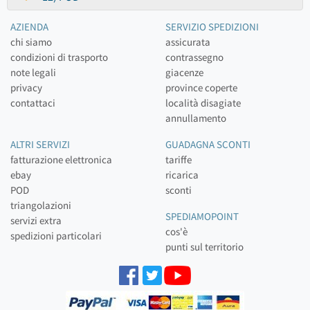
AZIENDA
SERVIZIO SPEDIZIONI
chi siamo
assicurata
condizioni di trasporto
contrassegno
note legali
giacenze
privacy
province coperte
contattaci
località disagiate
annullamento
ALTRI SERVIZI
GUADAGNA SCONTI
fatturazione elettronica
tariffe
ebay
ricarica
POD
sconti
triangolazioni
SPEDIAMOPOINT
servizi extra
cos'è
spedizioni particolari
punti sul territorio