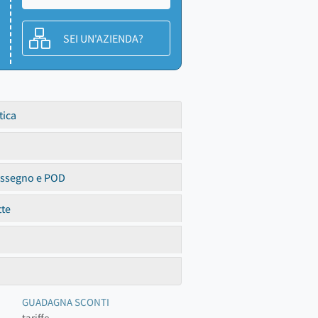
SEI UN'AZIENDA?
tica
assegno e POD
tte
GUADAGNA SCONTI
tariffe