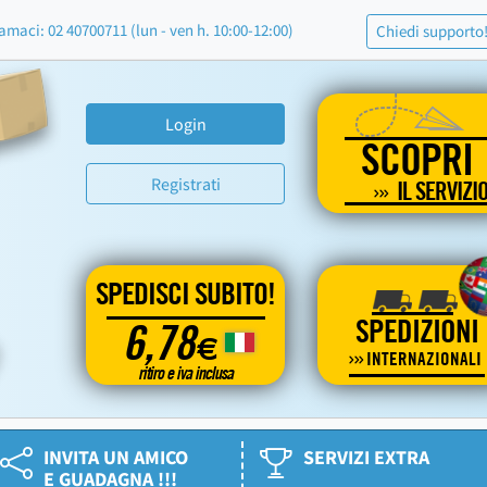
amaci: 02 40700711 (lun - ven h. 10:00-12:00)
Chiedi supporto
Login
SCOPRI
Registrati
IL SERVIZI
SPEDISCI SUBITO!
SPEDIZIONI
6,78
€
INTERNAZIONALI
ritiro e iva inclusa
INVITA UN AMICO
SERVIZI EXTRA
E GUADAGNA !!!