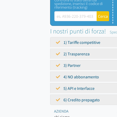
spedizione, inserisci il codice di
riferimento (tracking)
I nostri punti di forza!
Sped
1) Tariffe competitive
2) Trasparenza
3) Partner
4) NO abbonamento
5) API e Interfacce
6) Credito prepagato
AZIENDA
chi siamo