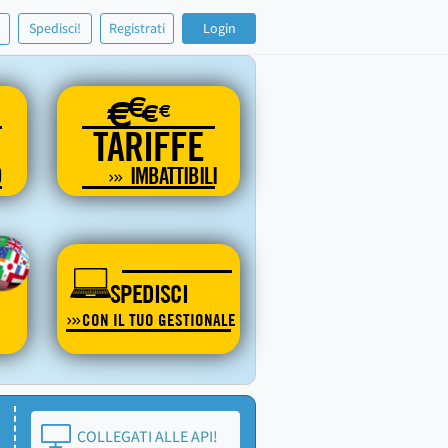
!
Spedisci!
Registrati
Login
€
€
€
€
TARIFFE
O
IMBATTIBILI
SPEDISCI
CON IL TUO GESTIONALE
COLLEGATI ALLE API!