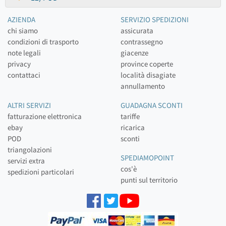
AZIENDA
SERVIZIO SPEDIZIONI
chi siamo
assicurata
condizioni di trasporto
contrassegno
note legali
giacenze
privacy
province coperte
contattaci
località disagiate
annullamento
ALTRI SERVIZI
GUADAGNA SCONTI
fatturazione elettronica
tariffe
ebay
ricarica
POD
sconti
triangolazioni
SPEDIAMOPOINT
servizi extra
cos'è
spedizioni particolari
punti sul territorio