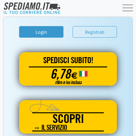
Login
Registrati
SPEDISCI SUBITO!
6,78
€
ritiro e iva inclusa
SCOPRI
IL SERVIZIO