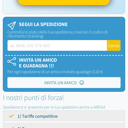
SEGUI LA SPEDIZIONE
Controlla lo stato della tua spedizione, inserisci il codice di
riferimento (tracking)
INVITA UN AMICO
E GUADAGNA !!!
Per ogni spedizione di un amico invitato guadagni 0,10 €
INVITA UN AMICO
I nostri punti di forza!
Spediamo.it e' presente per le tue spedizioni anche a ARENA
1) Tariffe competitive