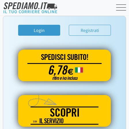
Login
Registrati
SPEDISCI SUBITO!
6,78
€
ritiro e iva inclusa
SCOPRI
IL SERVIZIO