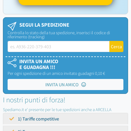
SEGUI LA SPEDIZIONE
Controlla lo stato della tua spedizione, inserisci il codice di
riferimento (tracking)
INVITA UN AMICO
E GUADAGNA !!!
Per ogni spedizione di un amico invitato guadagni 0,10 €
INVITA UN AMICO
I nostri punti di forza!
Spediamo.it e' presente per le tue spedizioni anche a ARCELLA
1) Tariffe competitive