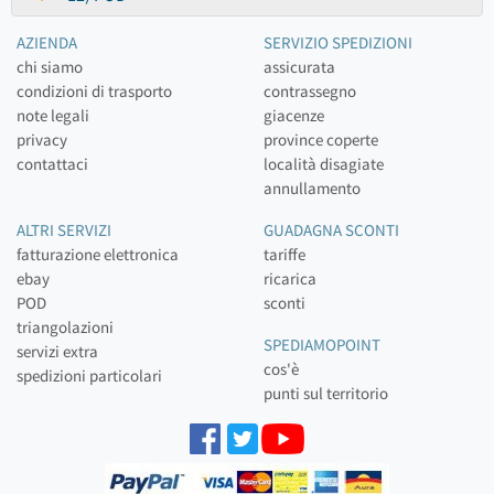
AZIENDA
SERVIZIO SPEDIZIONI
chi siamo
assicurata
condizioni di trasporto
contrassegno
note legali
giacenze
privacy
province coperte
contattaci
località disagiate
annullamento
ALTRI SERVIZI
GUADAGNA SCONTI
fatturazione elettronica
tariffe
ebay
ricarica
POD
sconti
triangolazioni
SPEDIAMOPOINT
servizi extra
cos'è
spedizioni particolari
punti sul territorio