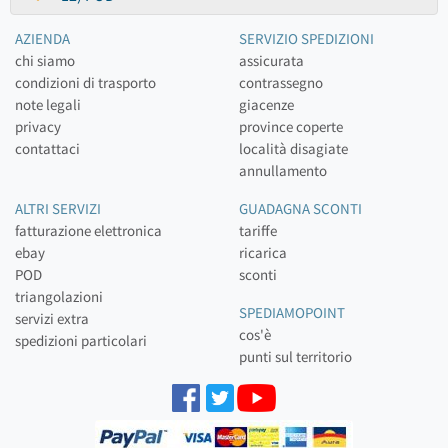
AZIENDA
SERVIZIO SPEDIZIONI
chi siamo
assicurata
condizioni di trasporto
contrassegno
note legali
giacenze
privacy
province coperte
contattaci
località disagiate
annullamento
ALTRI SERVIZI
GUADAGNA SCONTI
fatturazione elettronica
tariffe
ebay
ricarica
POD
sconti
triangolazioni
SPEDIAMOPOINT
servizi extra
cos'è
spedizioni particolari
punti sul territorio