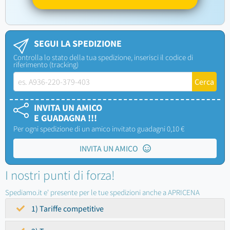
SEGUI LA SPEDIZIONE
Controlla lo stato della tua spedizione, inserisci il codice di
riferimento (tracking)
INVITA UN AMICO
E GUADAGNA !!!
Per ogni spedizione di un amico invitato guadagni 0,10 €
INVITA UN AMICO
I nostri punti di forza!
Spediamo.it e' presente per le tue spedizioni anche a APRICENA
1) Tariffe competitive