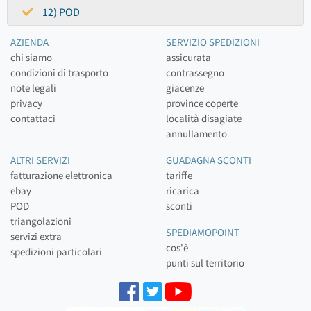
12) POD
AZIENDA
SERVIZIO SPEDIZIONI
chi siamo
assicurata
condizioni di trasporto
contrassegno
note legali
giacenze
privacy
province coperte
contattaci
località disagiate
annullamento
ALTRI SERVIZI
GUADAGNA SCONTI
fatturazione elettronica
tariffe
ebay
ricarica
POD
sconti
triangolazioni
SPEDIAMOPOINT
servizi extra
cos'è
spedizioni particolari
punti sul territorio