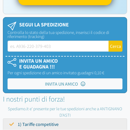
SEGUI LA SPEDIZIONE
Controlla lo stato della tua spedizione, inserisci il codice di
riferimento (tracking)
INVITA UN AMICO
E GUADAGNA !!!
Per ogni spedizione di un amico invitato guadagni 0,10 €
INVITA UN AMICO
I nostri punti di forza!
Spediamo.it e' presente per le tue spedizioni anche a ANTIGNANO
D'ASTI
1) Tariffe competitive