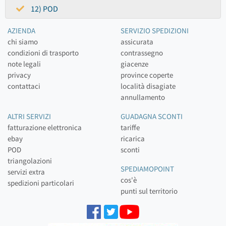
12) POD
AZIENDA
SERVIZIO SPEDIZIONI
chi siamo
assicurata
condizioni di trasporto
contrassegno
note legali
giacenze
privacy
province coperte
contattaci
località disagiate
annullamento
ALTRI SERVIZI
GUADAGNA SCONTI
fatturazione elettronica
tariffe
ebay
ricarica
POD
sconti
triangolazioni
SPEDIAMOPOINT
servizi extra
cos'è
spedizioni particolari
punti sul territorio