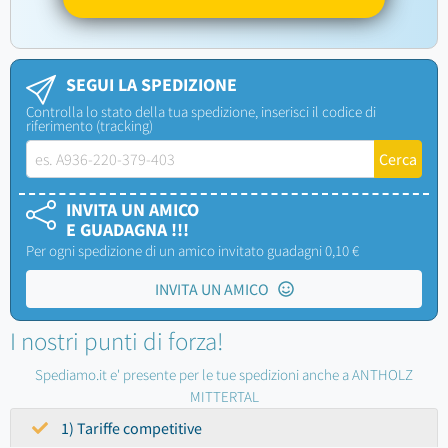
SEGUI LA SPEDIZIONE
Controlla lo stato della tua spedizione, inserisci il codice di
riferimento (tracking)
INVITA UN AMICO
E GUADAGNA !!!
Per ogni spedizione di un amico invitato guadagni 0,10 €
INVITA UN AMICO
I nostri punti di forza!
Spediamo.it e' presente per le tue spedizioni anche a ANTHOLZ
MITTERTAL
1) Tariffe competitive