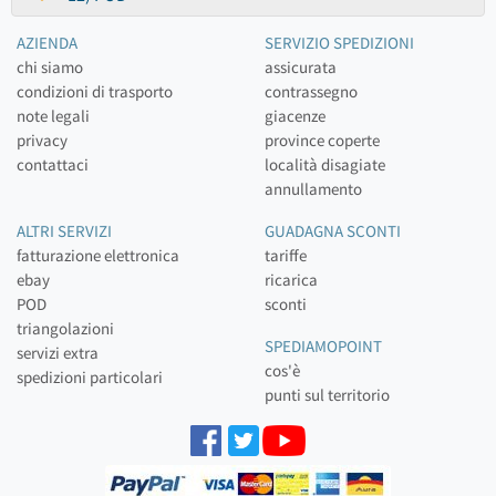
AZIENDA
SERVIZIO SPEDIZIONI
chi siamo
assicurata
condizioni di trasporto
contrassegno
note legali
giacenze
privacy
province coperte
contattaci
località disagiate
annullamento
ALTRI SERVIZI
GUADAGNA SCONTI
fatturazione elettronica
tariffe
ebay
ricarica
POD
sconti
triangolazioni
SPEDIAMOPOINT
servizi extra
cos'è
spedizioni particolari
punti sul territorio