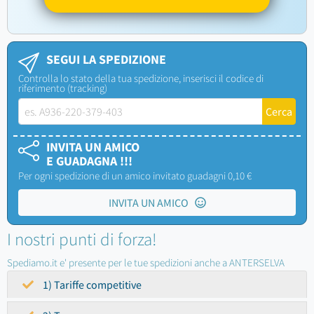
SEGUI LA SPEDIZIONE
Controlla lo stato della tua spedizione, inserisci il codice di
riferimento (tracking)
INVITA UN AMICO
E GUADAGNA !!!
Per ogni spedizione di un amico invitato guadagni 0,10 €
INVITA UN AMICO
I nostri punti di forza!
Spediamo.it e' presente per le tue spedizioni anche a ANTERSELVA
1) Tariffe competitive