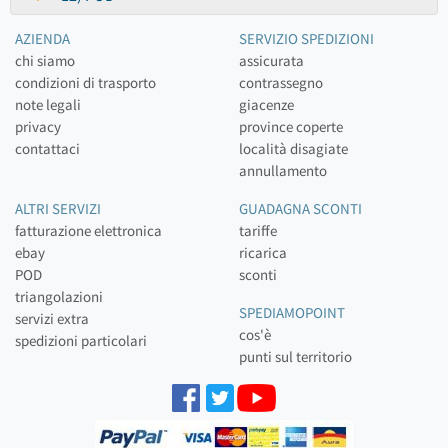
AZIENDA
SERVIZIO SPEDIZIONI
chi siamo
assicurata
condizioni di trasporto
contrassegno
note legali
giacenze
privacy
province coperte
contattaci
località disagiate
annullamento
ALTRI SERVIZI
GUADAGNA SCONTI
fatturazione elettronica
tariffe
ebay
ricarica
POD
sconti
triangolazioni
SPEDIAMOPOINT
servizi extra
cos'è
spedizioni particolari
punti sul territorio