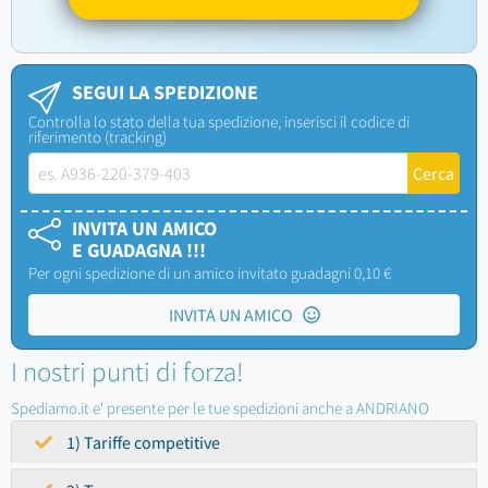
SEGUI LA SPEDIZIONE
Controlla lo stato della tua spedizione, inserisci il codice di
riferimento (tracking)
INVITA UN AMICO
E GUADAGNA !!!
Per ogni spedizione di un amico invitato guadagni 0,10 €
INVITA UN AMICO
I nostri punti di forza!
Spediamo.it e' presente per le tue spedizioni anche a ANDRIANO
1) Tariffe competitive