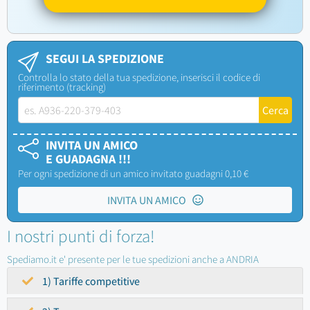
SEGUI LA SPEDIZIONE
Controlla lo stato della tua spedizione, inserisci il codice di
riferimento (tracking)
INVITA UN AMICO
E GUADAGNA !!!
Per ogni spedizione di un amico invitato guadagni 0,10 €
INVITA UN AMICO
I nostri punti di forza!
Spediamo.it e' presente per le tue spedizioni anche a ANDRIA
1) Tariffe competitive