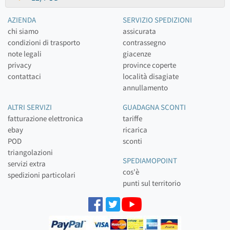
AZIENDA
SERVIZIO SPEDIZIONI
chi siamo
assicurata
condizioni di trasporto
contrassegno
note legali
giacenze
privacy
province coperte
contattaci
località disagiate
annullamento
ALTRI SERVIZI
GUADAGNA SCONTI
fatturazione elettronica
tariffe
ebay
ricarica
POD
sconti
triangolazioni
SPEDIAMOPOINT
servizi extra
cos'è
spedizioni particolari
punti sul territorio