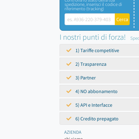
spedizione, inserisci il codice di
riferimento (tracking)
I nostri punti di forza!
Sped
1) Tariffe competitive
2) Trasparenza
3) Partner
4) NO abbonamento
5) API e Interfacce
6) Credito prepagato
AZIENDA
chi siamo