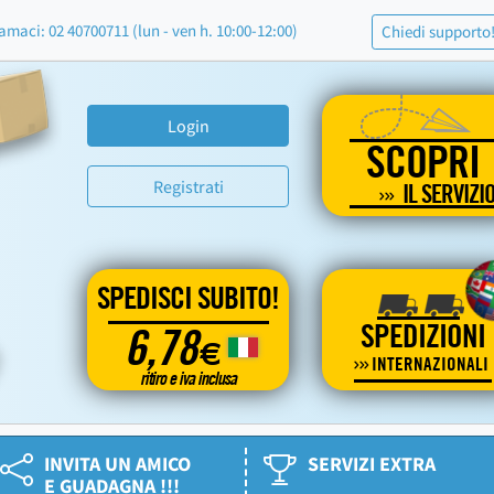
amaci: 02 40700711 (lun - ven h. 10:00-12:00)
Chiedi supporto
Login
SCOPRI
Registrati
IL SERVIZI
SPEDISCI SUBITO!
SPEDIZIONI
6,78
€
INTERNAZIONALI
ritiro e iva inclusa
INVITA UN AMICO
SERVIZI EXTRA
E GUADAGNA !!!