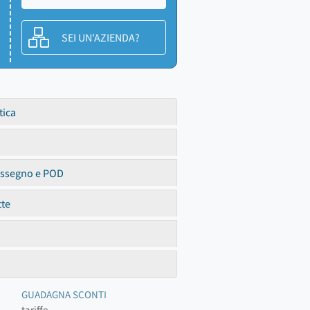
SEI UN'AZIENDA?
tica
assegno e POD
tte
GUADAGNA SCONTI
tariffe