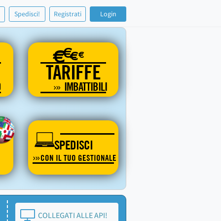
!
Spedisci!
Registrati
Login
€
€
€
€
TARIFFE
O
IMBATTIBILI
SPEDISCI
CON IL TUO GESTIONALE
COLLEGATI ALLE API!