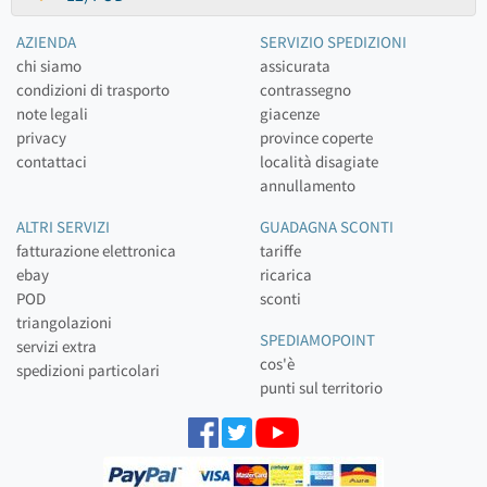
AZIENDA
SERVIZIO SPEDIZIONI
chi siamo
assicurata
condizioni di trasporto
contrassegno
note legali
giacenze
privacy
province coperte
contattaci
località disagiate
annullamento
ALTRI SERVIZI
GUADAGNA SCONTI
fatturazione elettronica
tariffe
ebay
ricarica
POD
sconti
triangolazioni
SPEDIAMOPOINT
servizi extra
cos'è
spedizioni particolari
punti sul territorio