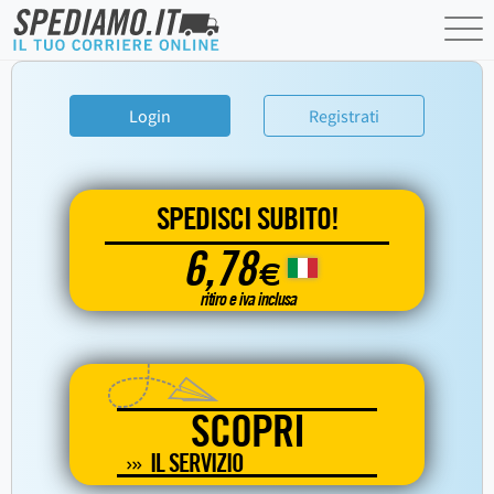
Login
Registrati
SPEDISCI SUBITO!
6,78
€
ritiro e iva inclusa
SCOPRI
IL SERVIZIO