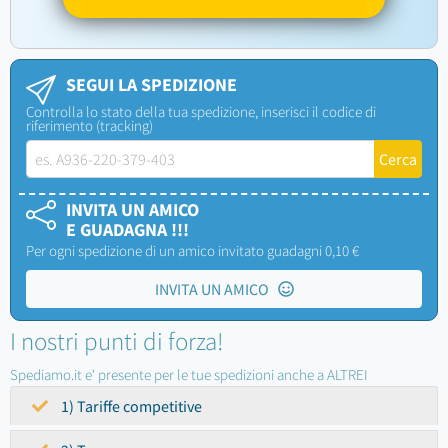
SEGUI LA SPEDIZIONE
Controlla lo stato della tua spedizione, inserisci il codice di
riferimento (tracking)
INVITA UN AMICO
E GUADAGNA !!!
Per ogni spedizione di un amico invitato guadagni 0,10 €
INVITA UN AMICO
I nostri punti di forza!
Spediamo.it e' presente per le tue spedizioni anche a ALTREI
1) Tariffe competitive