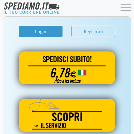
Login
Registrati
SPEDISCI SUBITO!
6,78
€
ritiro e iva inclusa
SCOPRI
IL SERVIZIO