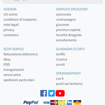
AZIENDA
SERVIZIO SPEDIZIONI
chi siamo
assicurata
condizioni di trasporto
contrassegno
note legali
giacenze
privacy
province coperte
contattaci
località disagiate
annullamento
ALTRI SERVIZI
GUADAGNA SCONTI
fatturazione elettronica
tariffe
ebay
ricarica
POD
sconti
triangolazioni
SPEDIAMOPOINT
servizi extra
cos'è
spedizioni particolari
punti sul territorio