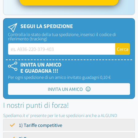
SEGUI LA SPEDIZIONE
Controlla lo stato della tua spedizione, inserisci il codice di
riferimento (tracking)
INVITA UN AMICO
E GUADAGNA !!!
Per ogni spedizione di un amico invitato guadagni 0,10 €
INVITA UN AMICO
I nostri punti di forza!
Spediamo.it e' presente per le tue spedizioni anche a ALGUND
1) Tariffe competitive