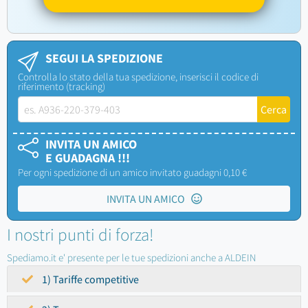
SEGUI LA SPEDIZIONE
Controlla lo stato della tua spedizione, inserisci il codice di
riferimento (tracking)
INVITA UN AMICO
E GUADAGNA !!!
Per ogni spedizione di un amico invitato guadagni 0,10 €
INVITA UN AMICO
I nostri punti di forza!
Spediamo.it e' presente per le tue spedizioni anche a ALDEIN
1) Tariffe competitive