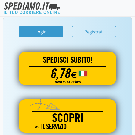
Login
Registrati
SPEDISCI SUBITO!
6,78
€
ritiro e iva inclusa
SCOPRI
IL SERVIZIO