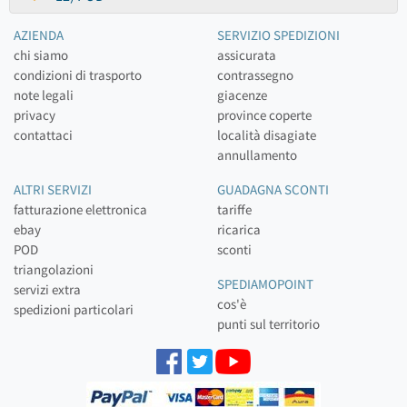
AZIENDA
SERVIZIO SPEDIZIONI
chi siamo
assicurata
condizioni di trasporto
contrassegno
note legali
giacenze
privacy
province coperte
contattaci
località disagiate
annullamento
ALTRI SERVIZI
GUADAGNA SCONTI
fatturazione elettronica
tariffe
ebay
ricarica
POD
sconti
triangolazioni
SPEDIAMOPOINT
servizi extra
cos'è
spedizioni particolari
punti sul territorio