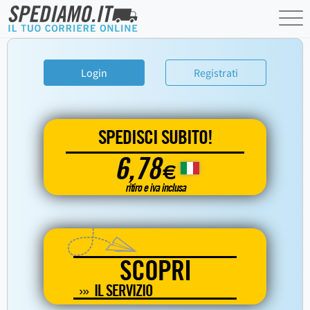
Login
Registrati
SPEDISCI SUBITO!
6,78
€
ritiro e iva inclusa
SCOPRI
IL SERVIZIO