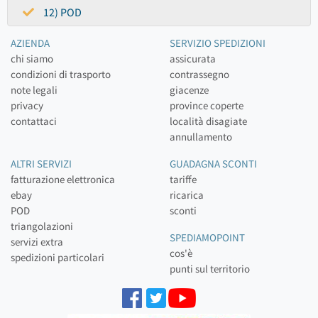
12) POD
AZIENDA
SERVIZIO SPEDIZIONI
chi siamo
assicurata
condizioni di trasporto
contrassegno
note legali
giacenze
privacy
province coperte
contattaci
località disagiate
annullamento
ALTRI SERVIZI
GUADAGNA SCONTI
fatturazione elettronica
tariffe
ebay
ricarica
POD
sconti
triangolazioni
SPEDIAMOPOINT
servizi extra
cos'è
spedizioni particolari
punti sul territorio