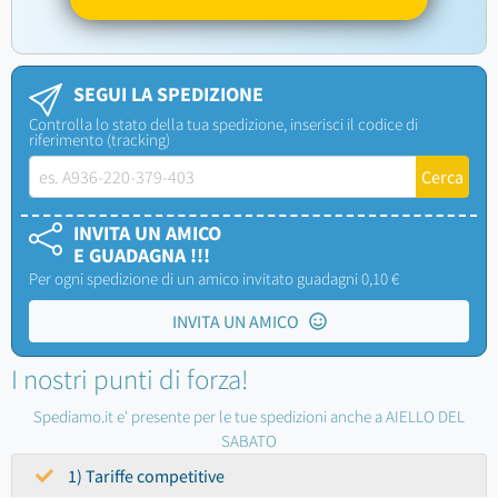
SEGUI LA SPEDIZIONE
Controlla lo stato della tua spedizione, inserisci il codice di
riferimento (tracking)
INVITA UN AMICO
E GUADAGNA !!!
Per ogni spedizione di un amico invitato guadagni 0,10 €
INVITA UN AMICO
I nostri punti di forza!
Spediamo.it e' presente per le tue spedizioni anche a AIELLO DEL
SABATO
1) Tariffe competitive