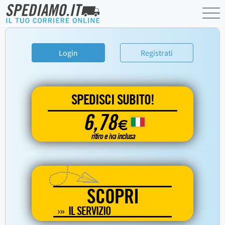
Login
Registrati
SPEDISCI SUBITO!
6,78
€
ritiro e iva inclusa
SCOPRI
IL SERVIZIO