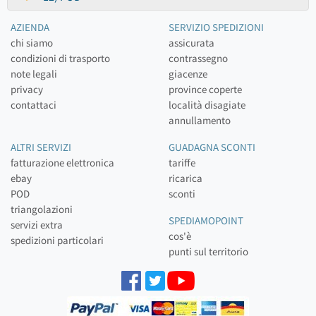
AZIENDA
SERVIZIO SPEDIZIONI
chi siamo
assicurata
condizioni di trasporto
contrassegno
note legali
giacenze
privacy
province coperte
contattaci
località disagiate
annullamento
ALTRI SERVIZI
GUADAGNA SCONTI
fatturazione elettronica
tariffe
ebay
ricarica
POD
sconti
triangolazioni
SPEDIAMOPOINT
servizi extra
cos'è
spedizioni particolari
punti sul territorio