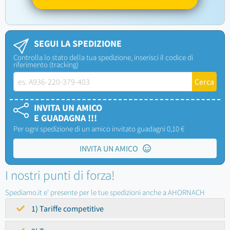
SEGUI LA SPEDIZIONE
Controlla lo stato della tua spedizione, inserisci il codice di
riferimento (tracking)
INVITA UN AMICO
E GUADAGNA !!!
Per ogni spedizione di un amico invitato guadagni 0,10 €
INVITA UN AMICO
I nostri punti di forza!
Spediamo.it e' presente per le tue spedizioni anche a AHORNACH
1) Tariffe competitive