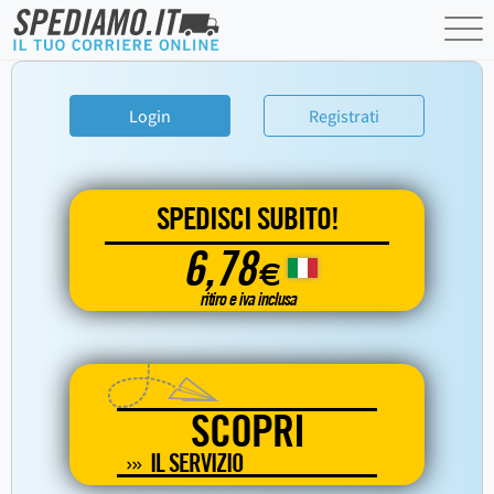
Login
Registrati
SPEDISCI SUBITO!
6,78
€
ritiro e iva inclusa
SCOPRI
IL SERVIZIO