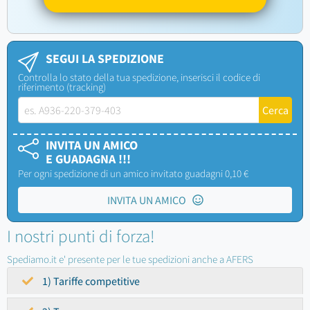
SEGUI LA SPEDIZIONE
Controlla lo stato della tua spedizione, inserisci il codice di
riferimento (tracking)
INVITA UN AMICO
E GUADAGNA !!!
Per ogni spedizione di un amico invitato guadagni 0,10 €
INVITA UN AMICO
I nostri punti di forza!
Spediamo.it e' presente per le tue spedizioni anche a AFERS
1) Tariffe competitive