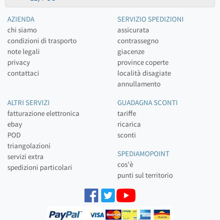
AZIENDA
SERVIZIO SPEDIZIONI
chi siamo
assicurata
condizioni di trasporto
contrassegno
note legali
giacenze
privacy
province coperte
contattaci
località disagiate
annullamento
ALTRI SERVIZI
GUADAGNA SCONTI
fatturazione elettronica
tariffe
ebay
ricarica
POD
sconti
triangolazioni
SPEDIAMOPOINT
servizi extra
cos'è
spedizioni particolari
punti sul territorio