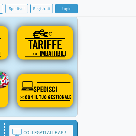
!
Spedisci!
Registrati
Login
€
€
€
€
TARIFFE
O
IMBATTIBILI
SPEDISCI
CON IL TUO GESTIONALE
COLLEGATI ALLE API!