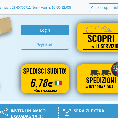
amaci: 02 40700711 (lun - ven h. 10:00-12:00)
Chiedi supporto
Login
SCOPRI
Registrati
IL SERVIZI
SPEDISCI SUBITO!
SPEDIZIONI
6,78
€
INTERNAZIONALI
ritiro e iva inclusa
INVITA UN AMICO
SERVIZI EXTRA
E GUADAGNA !!!