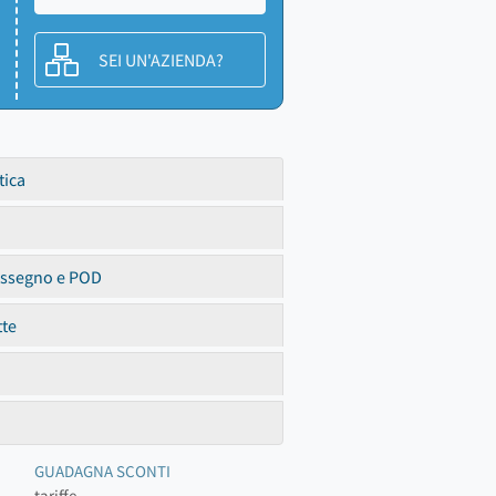
SEI UN'AZIENDA?
tica
assegno e POD
tte
GUADAGNA SCONTI
tariffe