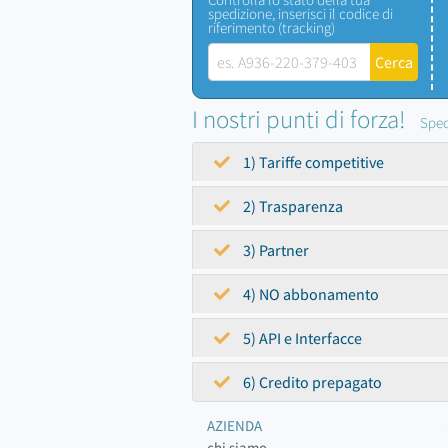
spedizione, inserisci il codice di
riferimento (tracking)
I nostri punti di forza!
Sped
1) Tariffe competitive
2) Trasparenza
3) Partner
4) NO abbonamento
5) API e Interfacce
6) Credito prepagato
AZIENDA
chi siamo