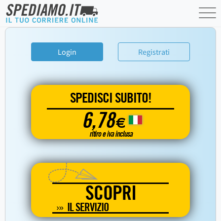
Login
Registrati
SPEDISCI SUBITO!
6,78
€
ritiro e iva inclusa
SCOPRI
IL SERVIZIO