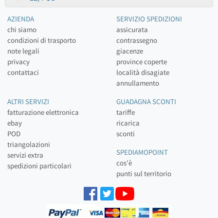
AZIENDA
SERVIZIO SPEDIZIONI
chi siamo
assicurata
condizioni di trasporto
contrassegno
note legali
giacenze
privacy
province coperte
contattaci
località disagiate
annullamento
ALTRI SERVIZI
GUADAGNA SCONTI
fatturazione elettronica
tariffe
ebay
ricarica
POD
sconti
triangolazioni
SPEDIAMOPOINT
servizi extra
cos'è
spedizioni particolari
punti sul territorio