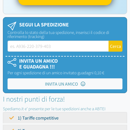
SEGUI LA SPEDIZIONE
Controlla lo stato della tua spedizione, inserisci il codice di
riferimento (tracking)
INVITA UN AMICO
E GUADAGNA !!!
Per ogni spedizione di un amico invitato guadagni 0,10 €
INVITA UN AMICO
I nostri punti di forza!
Spediamo.it e' presente per le tue spedizioni anche a ABTEI
1) Tariffe competitive