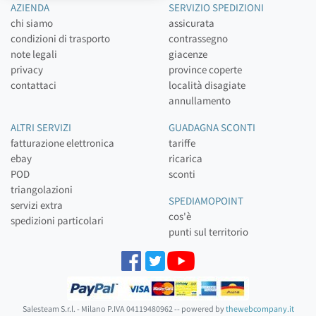
AZIENDA
SERVIZIO SPEDIZIONI
chi siamo
assicurata
condizioni di trasporto
contrassegno
note legali
giacenze
privacy
province coperte
contattaci
località disagiate
annullamento
ALTRI SERVIZI
GUADAGNA SCONTI
fatturazione elettronica
tariffe
ebay
ricarica
POD
sconti
triangolazioni
SPEDIAMOPOINT
servizi extra
cos'è
spedizioni particolari
punti sul territorio
Salesteam S.r.l. - Milano P.IVA 04119480962 -- powered by
thewebcompany.it