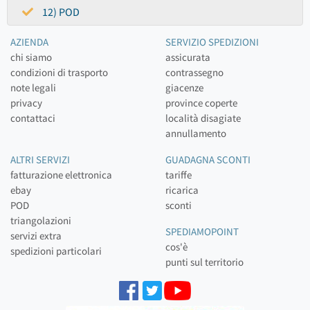
12) POD
AZIENDA
SERVIZIO SPEDIZIONI
chi siamo
assicurata
condizioni di trasporto
contrassegno
note legali
giacenze
privacy
province coperte
contattaci
località disagiate
annullamento
ALTRI SERVIZI
GUADAGNA SCONTI
fatturazione elettronica
tariffe
ebay
ricarica
POD
sconti
triangolazioni
SPEDIAMOPOINT
servizi extra
cos'è
spedizioni particolari
punti sul territorio