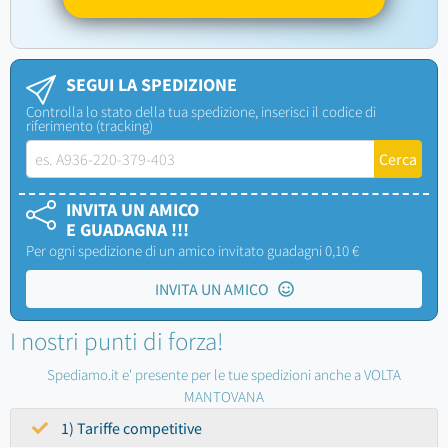
SEGUI LA SPEDIZIONE
Controlla lo stato della tua spedizione, inserisci il codice di
riferimento (tracking)
INVITA UN AMICO
E GUADAGNA !!!
Per ogni spedizione di un amico invitato guadagni 0,10 €
INVITA UN AMICO
I nostri punti di forza!
Spediamo.it e' presente per le tue spedizioni anche a VOLTA
MANTOVANA
1) Tariffe competitive