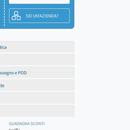
SEI UN'AZIENDA?
tica
assegno e POD
tte
GUADAGNA SCONTI
tariffe