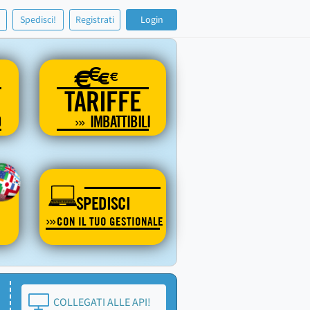
!
Spedisci!
Registrati
Login
€
€
€
€
TARIFFE
O
IMBATTIBILI
SPEDISCI
CON IL TUO GESTIONALE
COLLEGATI ALLE API!