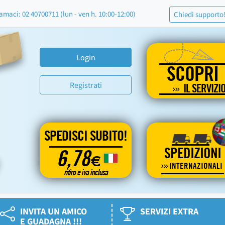
amaci: 02 40700711 (lun - ven h. 10:00-12:00)
Chiedi supporto
Login
SCOPRI
Registrati
IL SERVIZI
SPEDISCI SUBITO!
SPEDIZIONI
6,78
€
INTERNAZIONALI
ritiro e iva inclusa
INVITA UN AMICO
SERVIZI EXTRA
E GUADAGNA !!!