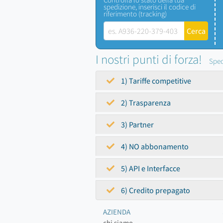
spedizione, inserisci il codice di
riferimento (tracking)
I nostri punti di forza!
Sped
1) Tariffe competitive
2) Trasparenza
3) Partner
4) NO abbonamento
5) API e Interfacce
6) Credito prepagato
AZIENDA
chi siamo