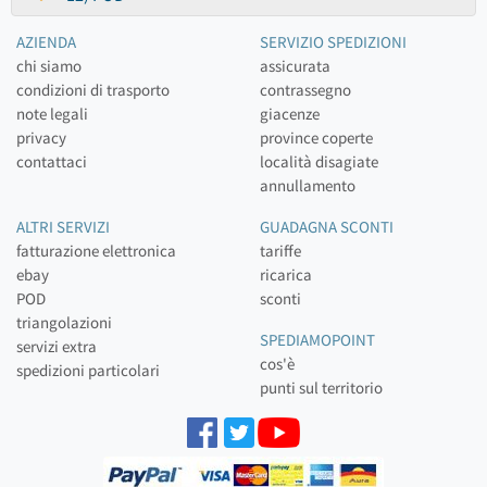
AZIENDA
SERVIZIO SPEDIZIONI
chi siamo
assicurata
condizioni di trasporto
contrassegno
note legali
giacenze
privacy
province coperte
contattaci
località disagiate
annullamento
ALTRI SERVIZI
GUADAGNA SCONTI
fatturazione elettronica
tariffe
ebay
ricarica
POD
sconti
triangolazioni
SPEDIAMOPOINT
servizi extra
cos'è
spedizioni particolari
punti sul territorio