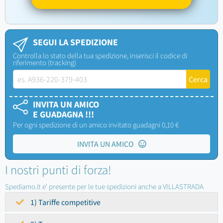
SEGUI LA SPEDIZIONE
Controlla lo stato della tua spedizione, inserisci il codice di
riferimento (tracking)
INVITA UN AMICO
E GUADAGNA !!!
Per ogni spedizione di un amico invitato guadagni 0,10 €
INVITA UN AMICO
I nostri punti di forza!
Spediamo.it e' presente per le tue spedizioni anche a VILLASTRADA
1) Tariffe competitive