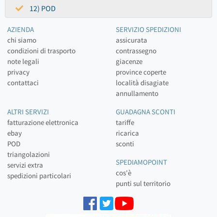
12) POD
AZIENDA
SERVIZIO SPEDIZIONI
chi siamo
assicurata
condizioni di trasporto
contrassegno
note legali
giacenze
privacy
province coperte
contattaci
località disagiate
annullamento
ALTRI SERVIZI
GUADAGNA SCONTI
fatturazione elettronica
tariffe
ebay
ricarica
POD
sconti
triangolazioni
SPEDIAMOPOINT
servizi extra
cos'è
spedizioni particolari
punti sul territorio