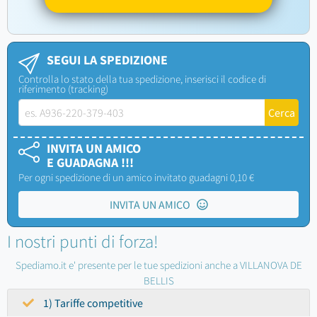
SEGUI LA SPEDIZIONE
Controlla lo stato della tua spedizione, inserisci il codice di
riferimento (tracking)
INVITA UN AMICO
E GUADAGNA !!!
Per ogni spedizione di un amico invitato guadagni 0,10 €
INVITA UN AMICO
I nostri punti di forza!
Spediamo.it e' presente per le tue spedizioni anche a VILLANOVA DE
BELLIS
1) Tariffe competitive