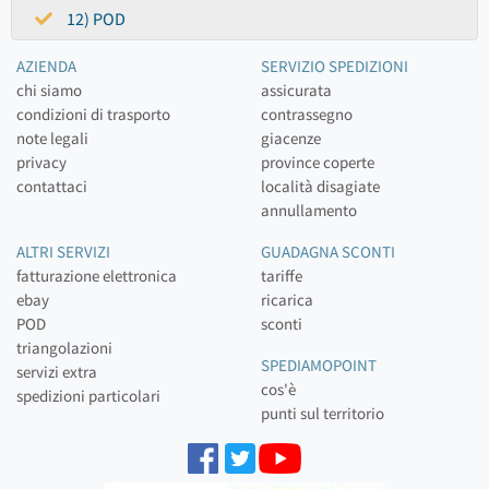
12) POD
AZIENDA
SERVIZIO SPEDIZIONI
chi siamo
assicurata
condizioni di trasporto
contrassegno
note legali
giacenze
privacy
province coperte
contattaci
località disagiate
annullamento
ALTRI SERVIZI
GUADAGNA SCONTI
fatturazione elettronica
tariffe
ebay
ricarica
POD
sconti
triangolazioni
SPEDIAMOPOINT
servizi extra
cos'è
spedizioni particolari
punti sul territorio