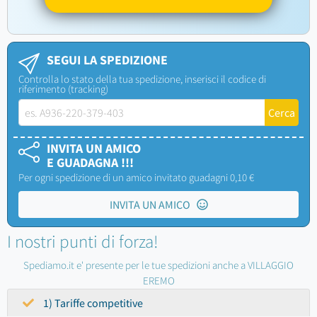
SEGUI LA SPEDIZIONE
Controlla lo stato della tua spedizione, inserisci il codice di
riferimento (tracking)
INVITA UN AMICO
E GUADAGNA !!!
Per ogni spedizione di un amico invitato guadagni 0,10 €
INVITA UN AMICO
I nostri punti di forza!
Spediamo.it e' presente per le tue spedizioni anche a VILLAGGIO
EREMO
1) Tariffe competitive