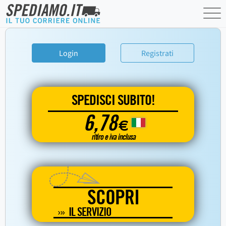
Login
Registrati
SPEDISCI SUBITO!
6,78
€
ritiro e iva inclusa
SCOPRI
IL SERVIZIO