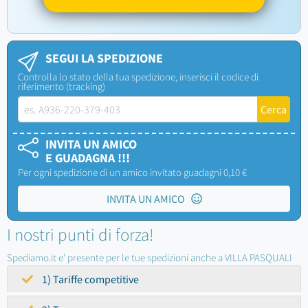
SEGUI LA SPEDIZIONE
Controlla lo stato della tua spedizione, inserisci il codice di
riferimento (tracking)
INVITA UN AMICO
E GUADAGNA !!!
Per ogni spedizione di un amico invitato guadagni 0,10 €
INVITA UN AMICO
I nostri punti di forza!
Spediamo.it e' presente per le tue spedizioni anche a VILLA PASQUALI
1) Tariffe competitive