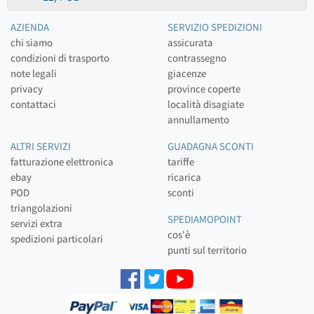
AZIENDA
SERVIZIO SPEDIZIONI
chi siamo
assicurata
condizioni di trasporto
contrassegno
note legali
giacenze
privacy
province coperte
contattaci
località disagiate
annullamento
ALTRI SERVIZI
GUADAGNA SCONTI
fatturazione elettronica
tariffe
ebay
ricarica
POD
sconti
triangolazioni
SPEDIAMOPOINT
servizi extra
cos'è
spedizioni particolari
punti sul territorio