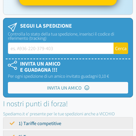
SEGUI LA SPEDIZIONE
Controlla lo stato della tua spedizione, inserisci il codice di
riferimento (tracking)
INVITA UN AMICO
E GUADAGNA !!!
Per ogni spedizione di un amico invitato guadagni 0,10 €
INVITA UN AMICO
I nostri punti di forza!
Spediamo.it e' presente per le tue spedizioni anche a VICCHIO
1) Tariffe competitive