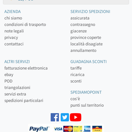
AZIENDA
SERVIZIO SPEDIZIONI
chi siamo
assicurata
condizioni di trasporto
contrassegno
note legali
giacenze
privacy
province coperte
contattaci
località disagiate
annullamento
ALTRI SERVIZI
GUADAGNA SCONTI
fatturazione elettronica
tariffe
ebay
ricarica
POD
sconti
triangolazioni
SPEDIAMOPOINT
servizi extra
cos'è
spedizioni particolari
punti sul territorio