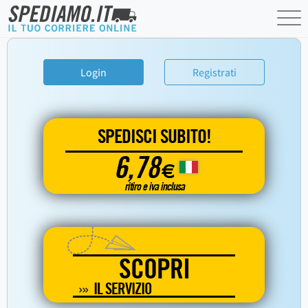
Login
Registrati
SPEDISCI SUBITO!
6,78
€
ritiro e iva inclusa
SCOPRI
IL SERVIZIO