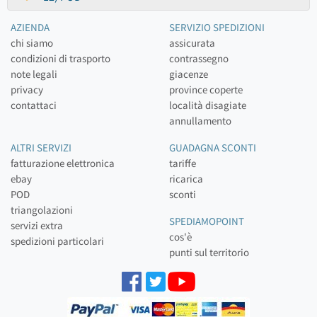
AZIENDA
SERVIZIO SPEDIZIONI
chi siamo
assicurata
condizioni di trasporto
contrassegno
note legali
giacenze
privacy
province coperte
contattaci
località disagiate
annullamento
ALTRI SERVIZI
GUADAGNA SCONTI
fatturazione elettronica
tariffe
ebay
ricarica
POD
sconti
triangolazioni
SPEDIAMOPOINT
servizi extra
cos'è
spedizioni particolari
punti sul territorio