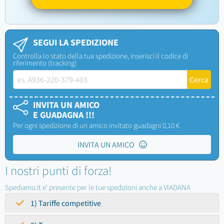
SEGUI LA SPEDIZIONE
Controlla lo stato della tua spedizione, inserisci il codice di
riferimento (tracking)
INVITA UN AMICO
E GUADAGNA !!!
Per ogni spedizione di un amico invitato guadagni 0,10 €
INVITA UN AMICO
I nostri punti di forza!
Spediamo.it e' presente per le tue spedizioni anche a VIADANA
1) Tariffe competitive