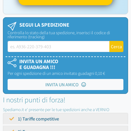
SEGUI LA SPEDIZIONE
Controlla lo stato della tua spedizione, inserisci il codice di
riferimento (tracking)
INVITA UN AMICO
E GUADAGNA !!!
Per ogni spedizione di un amico invitato guadagni 0,10 €
INVITA UN AMICO
I nostri punti di forza!
Spediamo.it e' presente per le tue spedizioni anche a VERNIO
1) Tariffe competitive