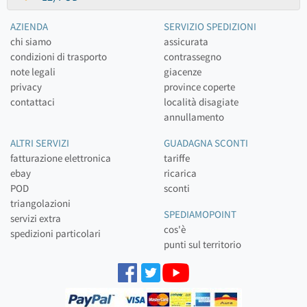
AZIENDA
SERVIZIO SPEDIZIONI
chi siamo
assicurata
condizioni di trasporto
contrassegno
note legali
giacenze
privacy
province coperte
contattaci
località disagiate
annullamento
ALTRI SERVIZI
GUADAGNA SCONTI
fatturazione elettronica
tariffe
ebay
ricarica
POD
sconti
triangolazioni
SPEDIAMOPOINT
servizi extra
cos'è
spedizioni particolari
punti sul territorio