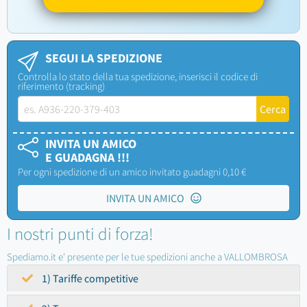
SEGUI LA SPEDIZIONE
Controlla lo stato della tua spedizione, inserisci il codice di
riferimento (tracking)
INVITA UN AMICO
E GUADAGNA !!!
Per ogni spedizione di un amico invitato guadagni 0,10 €
INVITA UN AMICO
I nostri punti di forza!
Spediamo.it e' presente per le tue spedizioni anche a VALLOMBROSA
1) Tariffe competitive