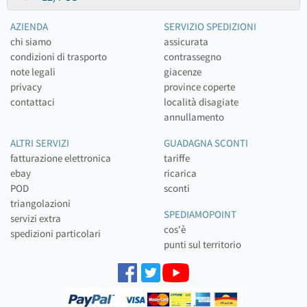
AZIENDA
SERVIZIO SPEDIZIONI
chi siamo
assicurata
condizioni di trasporto
contrassegno
note legali
giacenze
privacy
province coperte
contattaci
località disagiate
annullamento
ALTRI SERVIZI
GUADAGNA SCONTI
fatturazione elettronica
tariffe
ebay
ricarica
POD
sconti
triangolazioni
SPEDIAMOPOINT
servizi extra
cos'è
spedizioni particolari
punti sul territorio