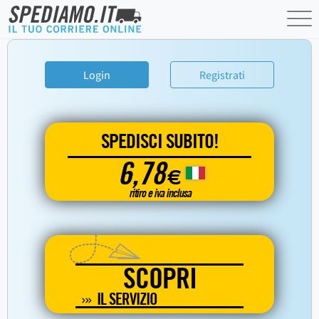
Login
Registrati
SPEDISCI SUBITO!
6,78
€
ritiro e iva inclusa
SCOPRI
IL SERVIZIO