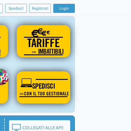
!
Spedisci!
Registrati
Login
€
€
€
€
TARIFFE
O
IMBATTIBILI
SPEDISCI
CON IL TUO GESTIONALE
COLLEGATI ALLE API!