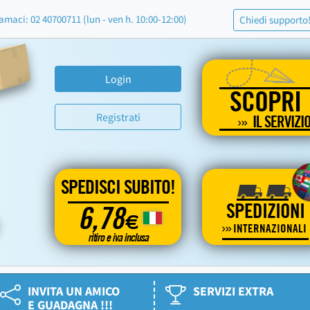
amaci: 02 40700711 (lun - ven h. 10:00-12:00)
Chiedi supporto
Login
SCOPRI
Registrati
IL SERVIZI
SPEDISCI SUBITO!
SPEDIZIONI
6,78
€
INTERNAZIONALI
ritiro e iva inclusa
INVITA UN AMICO
SERVIZI EXTRA
E GUADAGNA !!!