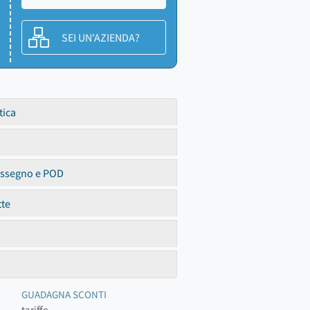
SEI UN'AZIENDA?
tica
assegno e POD
tte
GUADAGNA SCONTI
tariffe