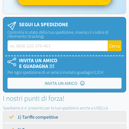
SEGUI LA SPEDIZIONE
Controlla lo stato della tua spedizione, inserisci il codice di
riferimento (tracking)
INVITA UN AMICO
E GUADAGNA !!!
Per ogni spedizione di un amico invitato guadagni 0,10 €
INVITA UN AMICO
I nostri punti di forza!
Spediamo.it e' presente per le tue spedizioni anche a USELLA
1) Tariffe competitive