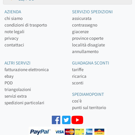
AZIENDA
SERVIZIO SPEDIZIONI
chi siamo
assicurata
condizioni di trasporto
contrassegno
note legali
giacenze
privacy
province coperte
contattaci
località disagiate
annullamento
ALTRI SERVIZI
GUADAGNA SCONTI
fatturazione elettronica
tariffe
ebay
ricarica
POD
sconti
triangolazioni
SPEDIAMOPOINT
servizi extra
cos'è
spedizioni particolari
punti sul territorio