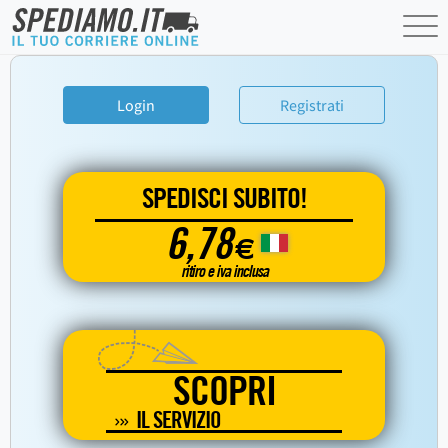
Login
Registrati
SPEDISCI SUBITO!
6,78
€
ritiro e iva inclusa
SCOPRI
IL SERVIZIO