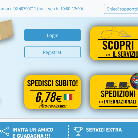
amaci: 02 40700711 (lun - ven h. 10:00-12:00)
Chiedi supporto
Login
SCOPRI
Registrati
IL SERVIZI
SPEDISCI SUBITO!
SPEDIZIONI
6,78
€
INTERNAZIONALI
ritiro e iva inclusa
INVITA UN AMICO
SERVIZI EXTRA
E GUADAGNA !!!