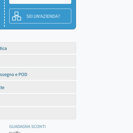
SEI UN'AZIENDA?
tica
assegno e POD
tte
GUADAGNA SCONTI
tariffe