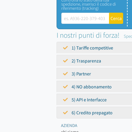
spedizione, inserisci il codice di
riferimento (tracking)
I nostri punti di forza!
Sped
1) Tariffe competitive
2) Trasparenza
3) Partner
4) NO abbonamento
5) API e Interfacce
6) Credito prepagato
AZIENDA
chi siamo