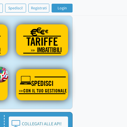
!
Spedisci!
Registrati
Login
€
€
€
€
TARIFFE
O
IMBATTIBILI
SPEDISCI
CON IL TUO GESTIONALE
COLLEGATI ALLE API!