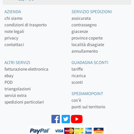
AZIENDA
SERVIZIO SPEDIZIONI
chi siamo
assicurata
condizioni di trasporto
contrassegno
note legali
giacenze
privacy
province coperte
contattaci
località disagiate
annullamento
ALTRI SERVIZI
GUADAGNA SCONTI
fatturazione elettronica
tariffe
ebay
ricarica
POD
sconti
triangolazioni
SPEDIAMOPOINT
servizi extra
cos'è
spedizioni particolari
punti sul territorio