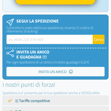
SEGUI LA SPEDIZIONE
Controlla lo stato della tua spedizione, inserisci il codice di
riferimento (tracking)
INVITA UN AMICO
E GUADAGNA !!!
Per ogni spedizione di un amico invitato guadagni 0,10 €
INVITA UN AMICO
I nostri punti di forza!
Spediamo.it e' presente per le tue spedizioni anche a SOVIGLIANA
1) Tariffe competitive