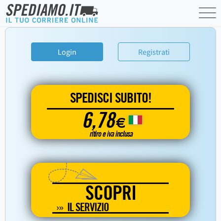
Login
Registrati
SPEDISCI SUBITO!
6,78
€
ritiro e iva inclusa
SCOPRI
IL SERVIZIO