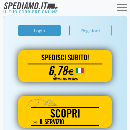
Login
Registrati
SPEDISCI SUBITO!
6,78
€
ritiro e iva inclusa
SCOPRI
IL SERVIZIO