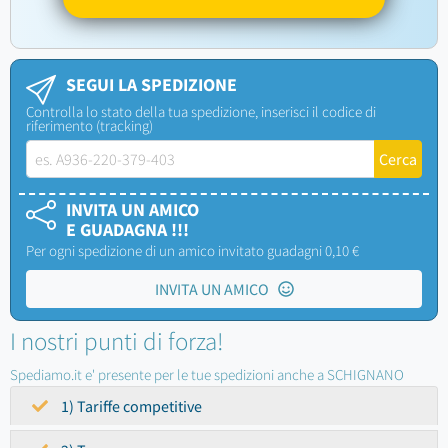
SEGUI LA SPEDIZIONE
Controlla lo stato della tua spedizione, inserisci il codice di
riferimento (tracking)
INVITA UN AMICO
E GUADAGNA !!!
Per ogni spedizione di un amico invitato guadagni 0,10 €
INVITA UN AMICO
I nostri punti di forza!
Spediamo.it e' presente per le tue spedizioni anche a SCHIGNANO
1) Tariffe competitive