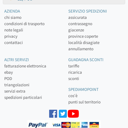
AZIENDA
SERVIZIO SPEDIZIONI
chi siamo
assicurata
condizioni di trasporto
contrassegno
note legali
giacenze
privacy
province coperte
contattaci
località disagiate
annullamento
ALTRI SERVIZI
GUADAGNA SCONTI
fatturazione elettronica
tariffe
ebay
ricarica
POD
sconti
triangolazioni
SPEDIAMOPOINT
servizi extra
cos'è
spedizioni particolari
punti sul territorio