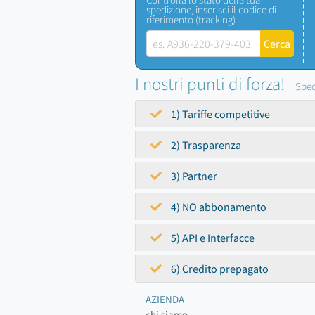
spedizione, inserisci il codice di
riferimento (tracking)
I nostri punti di forza!
Sped
1) Tariffe competitive
2) Trasparenza
3) Partner
4) NO abbonamento
5) API e Interfacce
6) Credito prepagato
AZIENDA
chi siamo