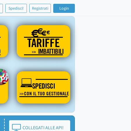
!
Spedisci!
Registrati
Login
€
€
€
€
TARIFFE
O
IMBATTIBILI
SPEDISCI
CON IL TUO GESTIONALE
COLLEGATI ALLE API!