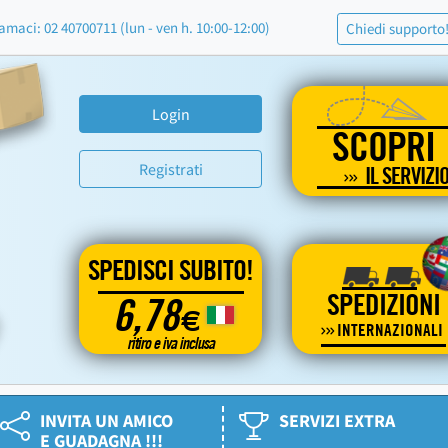
amaci: 02 40700711 (lun - ven h. 10:00-12:00)
Chiedi supporto
Login
SCOPRI
Registrati
IL SERVIZI
SPEDISCI SUBITO!
SPEDIZIONI
6,78
€
INTERNAZIONALI
ritiro e iva inclusa
INVITA UN AMICO
SERVIZI EXTRA
E GUADAGNA !!!