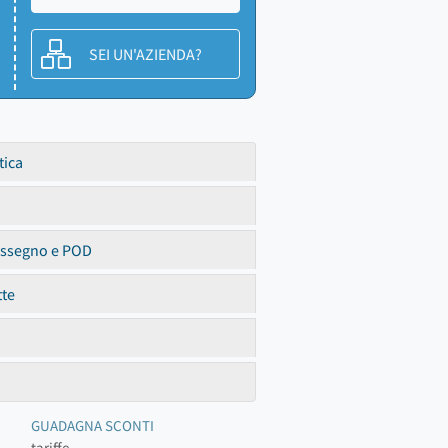
SEI UN'AZIENDA?
tica
assegno e POD
tte
GUADAGNA SCONTI
tariffe