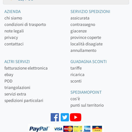
AZIENDA
SERVIZIO SPEDIZIONI
chi siamo
assicurata
condizioni di trasporto
contrassegno
note legali
giacenze
privacy
province coperte
contattaci
località disagiate
annullamento
ALTRI SERVIZI
GUADAGNA SCONTI
fatturazione elettronica
tariffe
ebay
ricarica
POD
sconti
triangolazioni
SPEDIAMOPOINT
servizi extra
cos'è
spedizioni particolari
punti sul territorio