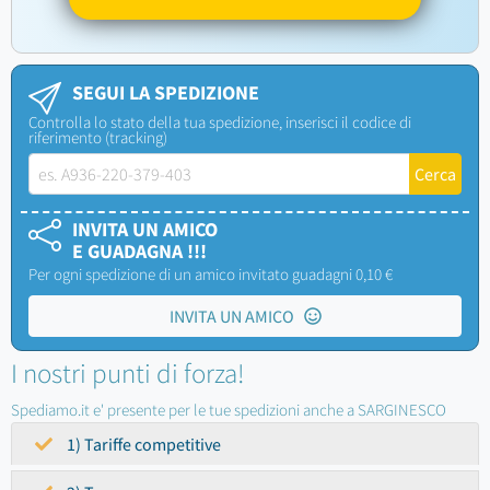
SEGUI LA SPEDIZIONE
Controlla lo stato della tua spedizione, inserisci il codice di
riferimento (tracking)
INVITA UN AMICO
E GUADAGNA !!!
Per ogni spedizione di un amico invitato guadagni 0,10 €
INVITA UN AMICO
I nostri punti di forza!
Spediamo.it e' presente per le tue spedizioni anche a SARGINESCO
1) Tariffe competitive