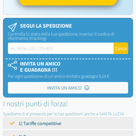
SEGUI LA SPEDIZIONE
Controlla lo stato della tua spedizione, inserisci il codice di
riferimento (tracking)
INVITA UN AMICO
E GUADAGNA !!!
Per ogni spedizione di un amico invitato guadagni 0,10 €
INVITA UN AMICO
I nostri punti di forza!
Spediamo.it e' presente per le tue spedizioni anche a SANTA LUCIA
1) Tariffe competitive