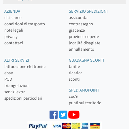
AZIENDA
SERVIZIO SPEDIZIONI
chi siamo
assicurata
condizioni di trasporto
contrassegno
note legali
giacenze
privacy
province coperte
contattaci
località disagiate
annullamento
ALTRI SERVIZI
GUADAGNA SCONTI
fatturazione elettronica
tariffe
ebay
ricarica
POD
sconti
triangolazioni
SPEDIAMOPOINT
servizi extra
cos'è
spedizioni particolari
punti sul territorio