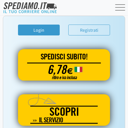
Login
Registrati
SPEDISCI SUBITO!
6,78
€
ritiro e iva inclusa
SCOPRI
IL SERVIZIO