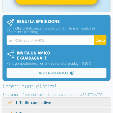
SEGUI LA SPEDIZIONE
Controlla lo stato della tua spedizione, inserisci il codice di
riferimento (tracking)
INVITA UN AMICO
E GUADAGNA !!!
Per ogni spedizione di un amico invitato guadagni 0,10 €
INVITA UN AMICO
I nostri punti di forza!
Spediamo.it e' presente per le tue spedizioni anche a SANT'AMATO
1) Tariffe competitive