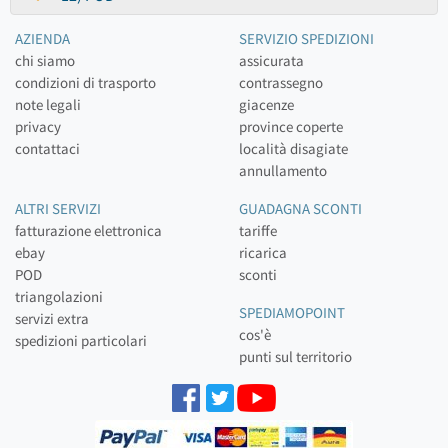
AZIENDA
SERVIZIO SPEDIZIONI
chi siamo
assicurata
condizioni di trasporto
contrassegno
note legali
giacenze
privacy
province coperte
contattaci
località disagiate
annullamento
ALTRI SERVIZI
GUADAGNA SCONTI
fatturazione elettronica
tariffe
ebay
ricarica
POD
sconti
triangolazioni
SPEDIAMOPOINT
servizi extra
cos'è
spedizioni particolari
punti sul territorio