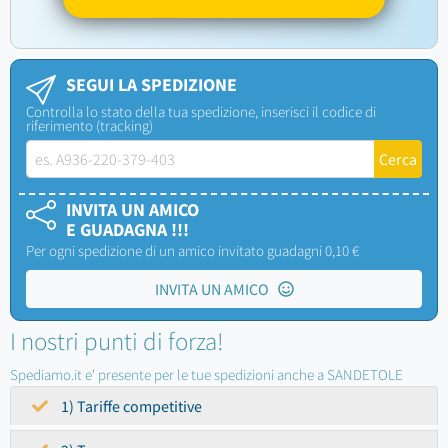
SEGUI LA SPEDIZIONE
Controlla lo stato della tua spedizione, inserisci il codice di
riferimento (tracking)
INVITA UN AMICO
E GUADAGNA !!!
Per ogni spedizione di un amico invitato guadagni 0,10 €
INVITA UN AMICO
I nostri punti di forza!
Spediamo.it e' presente per le tue spedizioni anche a SANDETOLE
1) Tariffe competitive