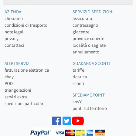
AZIENDA
SERVIZIO SPEDIZIONI
chi siamo
assicurata
condizioni di trasporto
contrassegno
note legali
giacenze
privacy
province coperte
contattaci
località disagiate
annullamento
ALTRI SERVIZI
GUADAGNA SCONTI
fatturazione elettronica
tariffe
ebay
ricarica
POD
sconti
triangolazioni
SPEDIAMOPOINT
servizi extra
cos'è
spedizioni particolari
punti sul territorio