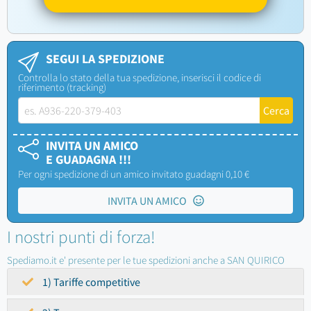
SEGUI LA SPEDIZIONE
Controlla lo stato della tua spedizione, inserisci il codice di
riferimento (tracking)
INVITA UN AMICO
E GUADAGNA !!!
Per ogni spedizione di un amico invitato guadagni 0,10 €
INVITA UN AMICO
I nostri punti di forza!
Spediamo.it e' presente per le tue spedizioni anche a SAN QUIRICO
1) Tariffe competitive