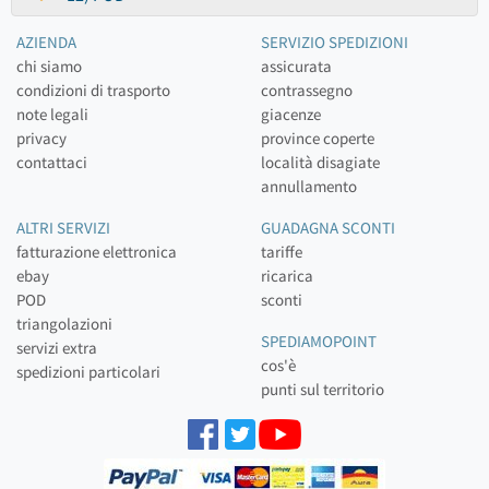
AZIENDA
SERVIZIO SPEDIZIONI
chi siamo
assicurata
condizioni di trasporto
contrassegno
note legali
giacenze
privacy
province coperte
contattaci
località disagiate
annullamento
ALTRI SERVIZI
GUADAGNA SCONTI
fatturazione elettronica
tariffe
ebay
ricarica
POD
sconti
triangolazioni
SPEDIAMOPOINT
servizi extra
cos'è
spedizioni particolari
punti sul territorio