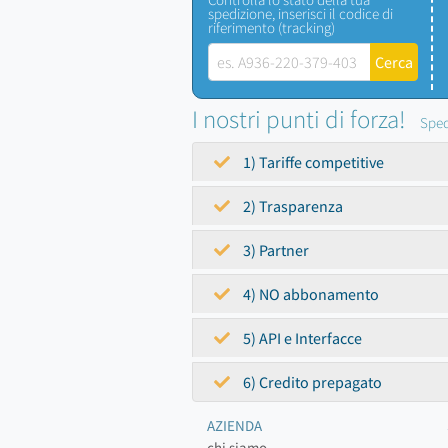
spedizione, inserisci il codice di
riferimento (tracking)
I nostri punti di forza!
Sped
1) Tariffe competitive
2) Trasparenza
3) Partner
4) NO abbonamento
5) API e Interfacce
6) Credito prepagato
AZIENDA
chi siamo