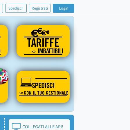
!
Spedisci!
Registrati
Login
€
€
€
€
TARIFFE
O
IMBATTIBILI
SPEDISCI
CON IL TUO GESTIONALE
COLLEGATI ALLE API!