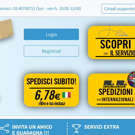
amaci: 02 40700711 (lun - ven h. 10:00-12:00)
Chiedi supporto
Login
SCOPRI
Registrati
IL SERVIZI
SPEDISCI SUBITO!
SPEDIZIONI
6,78
€
INTERNAZIONALI
ritiro e iva inclusa
INVITA UN AMICO
SERVIZI EXTRA
E GUADAGNA !!!