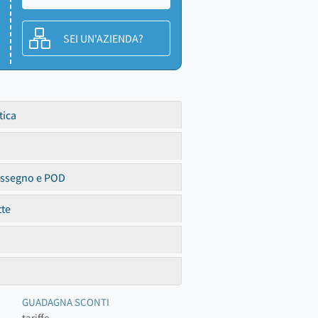
SEI UN'AZIENDA?
tica
assegno e POD
tte
GUADAGNA SCONTI
tariffe